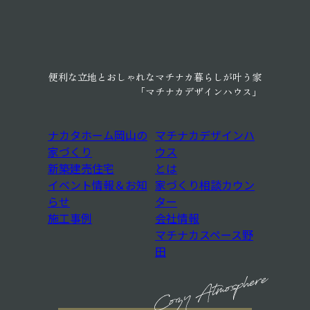
マチナカデザインハウス
建売住宅
イベント情報
施工事例
会社概
便利な立地とおしゃれなマチナカ暮らしが叶う家
「マチナカデザインハウス」
ナカタホーム岡山の
マチナカデザインハ
家づくり
ウス
新築建売住宅
とは
イベント情報＆お知
家づくり相談カウン
らせ
ター
施工事例
会社情報
マチナカスペース野
田