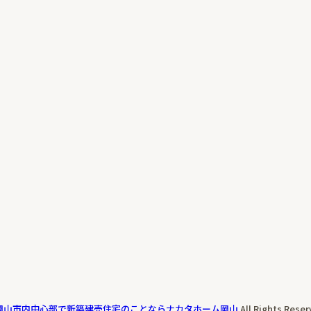
岡山市内中心部で新築建売住宅のことならナカタホーム岡山
All Rights Reser