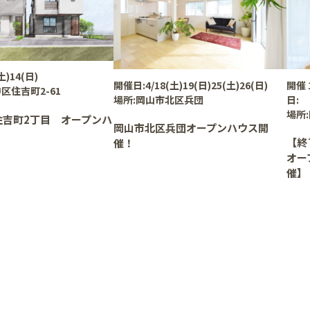
土)14(日)
開催日:
4/18(土)19(日)25(土)26(日)
開催
区住吉町2-61
場所:
岡山市北区兵団
日:
場所:
住吉町2丁目 オープンハ
岡山市北区兵団オープンハウス開
【終
催！
オー
催】