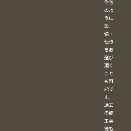
住宅
のよ
うに
設
備・
仕様
をお
選び
頂く
こと
も可
能で
す。
過去
の施
工事
例も