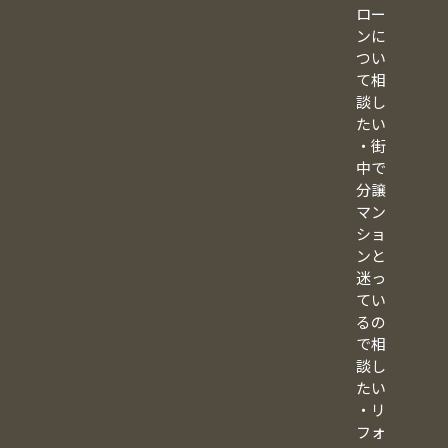
ロー
ンに
つい
て相
談し
たい
・街
中で
分譲
マン
ショ
ンと
迷っ
てい
るの
で相
談し
たい
・リ
フォ