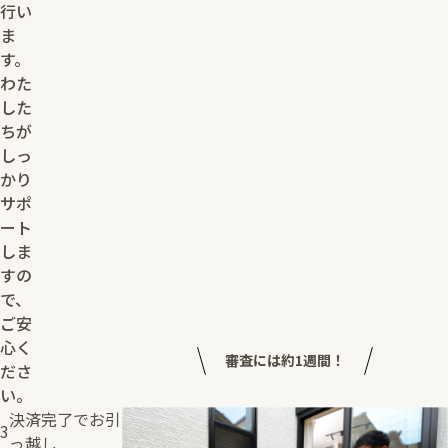
行い
ま
す。
わた
した
ちが
しっ
かり
サポ
ート
しま
すの
で、
ご安
心く
審査には約1週間！
ださ
い。
決済完了でお引
3
っ越し