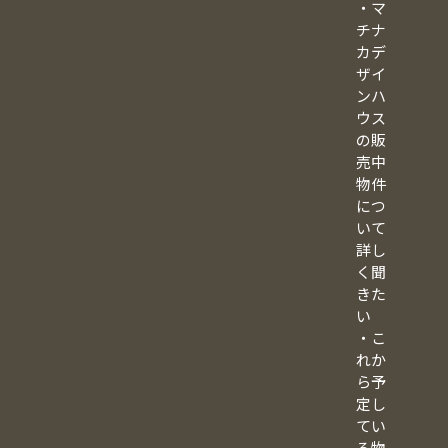
・マ
チナ
カデ
ザイ
ンハ
ウス
の販
売中
物件
につ
いて
詳し
く聞
きた
い
・こ
れか
ら予
定し
てい
る物