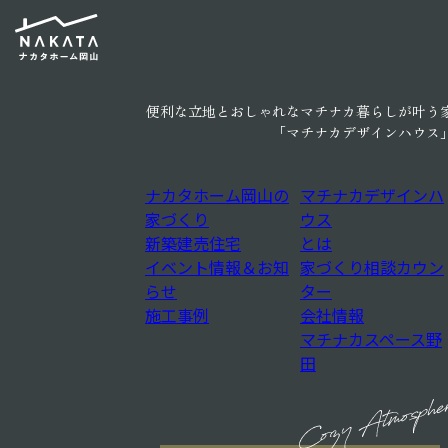
イベント情報
販売中の物件情報
マチナカデザイン
建売
イベント
施工
会
お問合わせ
ハウス
住宅
情報
事例
概
便利な立地とおしゃれなマチナカ暮らしが叶う
「マチナカデザインハウス
TOP
>
ナカタホームの家づくり
ナカタホーム岡山の
マチナカデザインハ
家づくり
ウス
新築建売住宅
とは
イベント情報＆お知
家づくり相談カウン
らせ
ター
施工事例
会社情報
マチナカスペース野
田