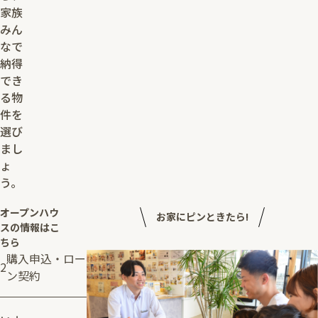
家族
みん
なで
納得
でき
る物
件を
選び
まし
ょ
う。
オープンハウ
お家にピンときたら!
スの情報はこ
ちら
購入申込・ロー
2
ン契約