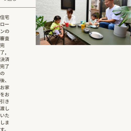
住宅
ロー
ンの
審査
完
了,
決済
完了
の
後、
お家
をお
引き
渡し
いた
しま
す。