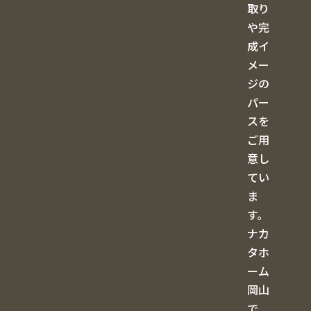
取り
や完
成イ
メー
ジの
パー
スを
ご用
意し
てい
ま
す。
ナカ
タホ
ーム
岡山
で