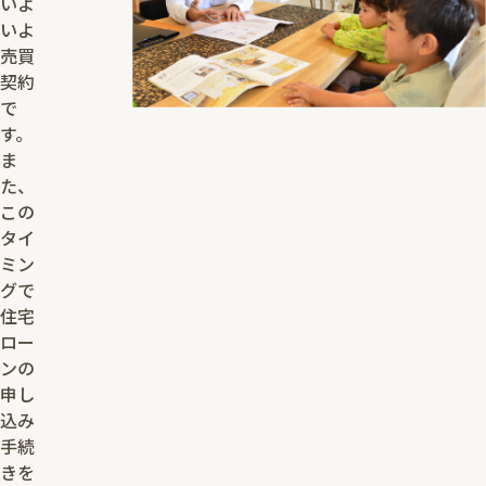
いよ
いよ
売買
契約
で
す。
ま
た、
この
タイ
ミン
グで
住宅
ロー
ンの
申し
込み
手続
きを