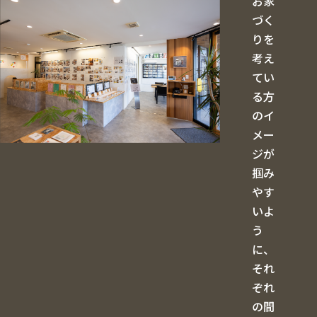
お家
づく
りを
考え
てい
る⽅
のイ
メー
ジが
掴み
やす
いよ
う
に、
それ
ぞれ
の間