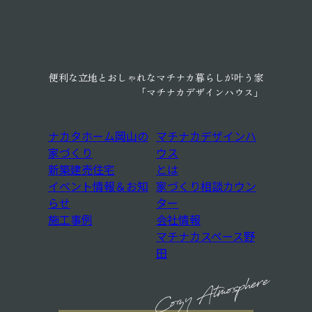
マチナカデザインハウス
建売住宅
イベント情報
施工事例
会社概
便利な立地とおしゃれなマチナカ暮らしが叶う家
「マチナカデザインハウス」
い
ナカタホーム岡山の
マチナカデザインハ
家づくり
ウス
新築建売住宅
とは
イベント情報＆お知
家づくり相談カウン
らせ
ター
施工事例
会社情報
マチナカスペース野
田